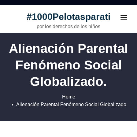
#1000Pelotasparati
Toggl
navig
por los derechos de los niños
Alienación Parental
Fenómeno Social
Globalizado.
Home
Alienación Parental Fenómeno Social Globalizado.